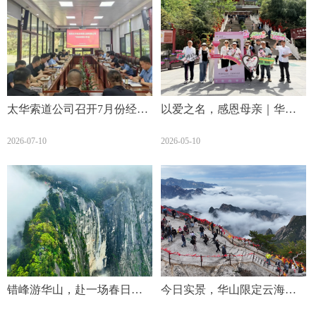
太华索道公司召开7月份经营
以爱之名，感恩母亲｜华山
分析会
西峰索道邀您共赴华山，致
2026-07-10
2026-05-10
敬最美芳华！
错峰游华山，赴一场春日未
今日实景，华山限定云海，
尽的浪漫之约！
仙气上线～