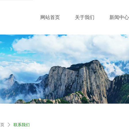
网站首页
关于我们
新闻中心
首页
ꄲ
联系我们