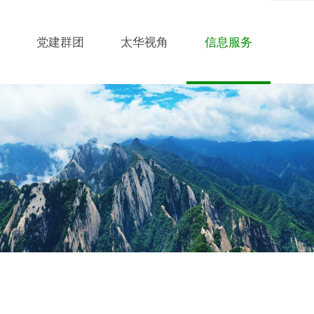
党建群团
太华视角
信息服务